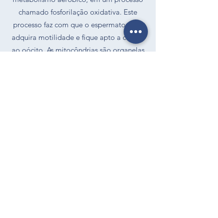
chamado fosforilação oxidativa. Este
processo faz com que o espermatozoide
adquira motilidade e fique apto a chegar
ao oócito. As mitocôndrias são organelas
fundamentais aos espermatozoides e
disfunções na sua estrutura podem
resultar na redução das funções
espermáticas. Além disso, defeitos em sua
estrutura podem comprometer a
fosforilação oxidativa e,
consequentemente, comprometer a
capacidade dos espermatozoides de se
moverem, além de contribuir para o
aumento de espécies reativas de oxigênio
(ROS, do inglês Reactive Oxygen
Species).