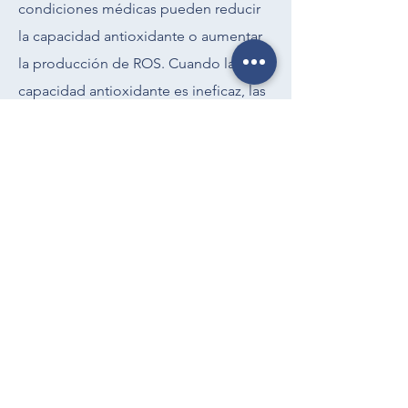
condiciones médicas pueden reducir
la capacidad antioxidante o aumentar
la producción de ROS. Cuando la
capacidad antioxidante es ineficaz, las
ROS inician un ataque sobre la
membrana del esperma e inician una
cascada de cambios celulares que
comprometen su potencial de
fertilización. Por lo tanto, los cambios
de membrana son marcadores
tempranos de cambios en los
espermatozoides.