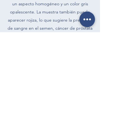
un aspecto homogéneo y un color gris
opalescente. La muestra también puede
aparecer rojiza, lo que sugiere la presencia
de sangre en el semen, cáncer de próstata
o prostatitis, o amarillenta, lo que sugiere
una infección.
Viscosidad: el aumento de la viscosidad de
la muestra seminal puede estar relacionado
con disfunción prostática debido a
inflamación crónica o disfunción de las
vesículas seminales. La consistencia anormal
también puede afectar la evaluación de
otras características del semen, como la
motilidad, la concentración o la
determinación de anticuerpos
antiespermatozoides.